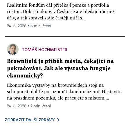
přinés
Realitním fondům dál přitékají peníze a portfolia
vyšší
rostou. Dobré nákupy v Česku se ale hledají hůř než
zhodn
dřív, a tak správci stále častěji míří s...
Opor
24. 6. 2026 ▪ 6 min. čtení
Zaměř
na
invest
s
TOMÁŠ HOCHMEISTER
nejvyš
Brownfield je příběh města, čekající na
potenc
pokračování. Jak ale výstavba funguje
růstu
ekonomicky?
hodno
i
Ekonomika výstavby na brownfieldech stojí na
když
schopnosti dobře porozumět danému území. Nestavíte
za
na prázdném pozemku, ale pracujete s místem,...
cenu
24. 6. 2026 ▪ 2 min. čtení
vyšší
nejist
ZOBRAZIT DALŠÍ ZPRÁVY
a