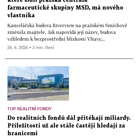
které sídlí pražská centrála
je
farmaceutické skupiny MSD, má nového
rizikov
vlastníka
než
Kancelářská budova Riverview na pražském Smíchově
konzer
změnila majitele. Jak napovídá její název, budova
protož
vzhledem k bezprostřední blízkosti Vltavy...
vyžadu
26. 6. 2026 ▪ 3 min. čtení
čas
a
dodat
invest
na
dosaž
vyšší
hodno
ale
TOP REALITNÍ FONDY
na
Do realitních fondů dál přitékají miliardy.
oplátk
Příležitosti už ale stále častěji hledají za
může
hranicemi