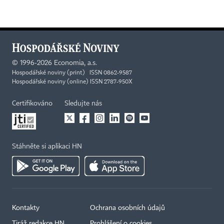
rizika.
Fondy
často
invest
do
©
1996-2026
Economia, a.s.
proble
Hospodářské noviny (print) ISSN 0862-9587
nemovi
Hospodářské noviny (online) ISSN 2787-950X
nebo
do
Certifikováno
Sledujte nás
projek
které
potřeb
Stáhněte si aplikaci HN
kompl
renova
či
změn
účelu
(např.
Kontakty
Ochrana osobních údajů
přesta
Tiráž redakce HN
Prohlášení o cookies