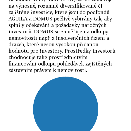
-
k
na výnosné, rozumně diverzifikované či
invest
zajištěné investice, které jsou do podfondů
hodno
do
AGUILA a DOMUS pečlivě vybírány tak, aby
nemovi
kvalit
splnily očekávání a požadavky náročných
nemovi
investorů. DOMUS se zaměřuje na odkupy
nemovitostí např. z insolvenčních řízení a
na
dražeb, které nesou vysokou přidanou
dobře
hodnotu pro investory. Prostředky investorů
zaved
zhodnocuje také prostřednictvím
trzích,
financování odkupu pohledávek zajištěných
kdy
zástavním právem k nemovitosti.
je
110
hlavn
100
cílem
90
zachov
80
70
kapitá
60
invest
50
a
40
genero
30
stabiln
20