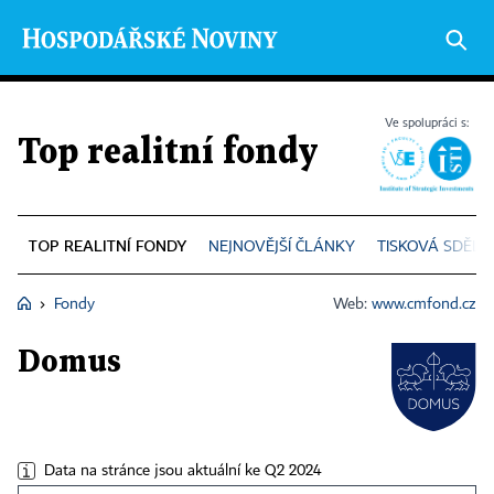
Ve spolupráci s:
Top realitní fondy
TOP REALITNÍ FONDY
NEJNOVĚJŠÍ ČLÁNKY
TISKOVÁ SDĚLE
›
Fondy
Web:
www.cmfond.cz
Top
realitní
fondy
Domus
Data na stránce jsou aktuální ke Q2 2024
Data
na